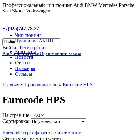
Профессиональный чип тюнинг Audi BMW Mercedes Porsche
Seat Skoda Volkswagen
+7(925)747-78-27
Чип тюнинг
Прошивка АКПП
Войти
|
Регистрация
Контакты
Корзина покупок
Оформление заказа
Новости
Статьи
Примеры
Отзывы
Главная
»
Производители
»
Eurocode HPS
Eurocode HPS
На странице:
Сортировка:
Eurocode сертификат на чип тюнинг
Сертификат на чип тюнинг..