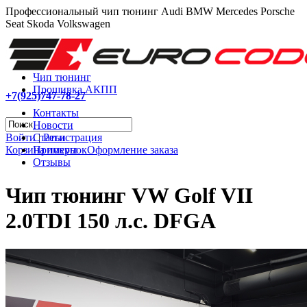
Профессиональный чип тюнинг Audi BMW Mercedes Porsche
Seat Skoda Volkswagen
Чип тюнинг
Прошивка АКПП
+7(925)747-78-27
Контакты
Новости
Войти
|
Регистрация
Статьи
Корзина покупок
Оформление заказа
Примеры
Отзывы
Чип тюнинг VW Golf VII
2.0TDI 150 л.с. DFGA