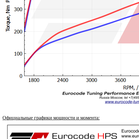
Официальные графики мощности и момента
: