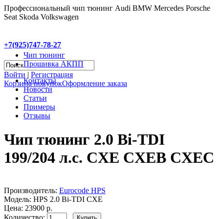
Профессиональный чип тюнинг Audi BMW Mercedes Porsche
Seat Skoda Volkswagen
+7(925)747-78-27
Чип тюнинг
Прошивка АКПП
Войти
|
Регистрация
Контакты
Корзина покупок
Оформление заказа
Новости
Статьи
Примеры
Отзывы
Чип тюнинг 2.0 Bi-TDI
199/204 л.с. CXE CXEB CXEC
Производитель:
Eurocode HPS
Модель:
HPS 2.0 Bi-TDI CXE
Цена: 23900 р.
Количество: