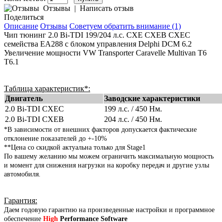
Отзывы
|
Написать отзыв
Поделиться
Описание
Отзывы
Советуем обратить внимание (1)
Чип тюнинг
2.0 Bi-TDI 199/204 л.с. CXE CXEB CXEC
семейства EA288 с блоком управления Delphi DCM 6.2
Увеличение мощности VW Transporter Caravelle Multivan T6
T6.1
Таблица характеристик*:
Двигатель
Заводские характеристики
2.0 Bi-TDI CXEC
199 л.с. / 450 Нм.
2.0 Bi-TDI CXEB
204 л.с. / 450 Нм.
*
В зависимости от внешних факторов допускается фактические
отклонение показателей до +-10%
**Цена со скидкой актуальна только для Stage1
По вашему желанию мы можем ограничить максимальную мощность
и момент для снижения нагрузки на коробку передач и другие узлы
автомобиля.
Гарантия
:
Даем годовую гарантию на произведенные настройки и программное
обеспечение
High
Performance Software