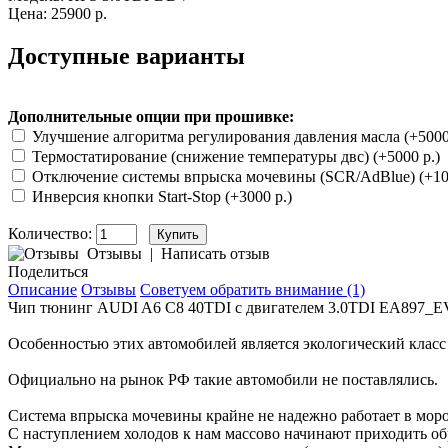
Цена: 25900 р.
Доступные варианты
Дополнительные опции при прошивке:
Улучшение алгоритма регулирования давления масла (+5000
Термостатирование (снижение температуры двс) (+5000 р.)
Отключение системы впрыска мочевины (SCR/AdBlue) (+100
Инверсия кнопки Start-Stop (+3000 р.)
Количество:
Отзывы
|
Написать отзыв
Поделиться
Описание
Отзывы
Советуем обратить внимание (1)
Чип тюнинг AUDI A6 C8 40TDI с двигателем
3.0TDI EA897_EVO
Особенностью этих автомобилей является экологический класс 
Официально на рынок РФ такие автомобили не поставлялись.
Система впрыска мочевины крайне не надежно работает в моро
С наступлением холодов к нам массово начинают приходить о