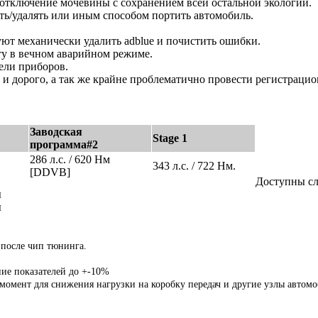
отключение мочевины с сохранением всей остальной экологии.
ть/удалять или иным способом портить автомобиль.
уют механически удалить adblue и почистить ошибки.
оту в вечном аварийном режиме.
ели приборов.
и дорого, а так же крайне проблематично провести регистрацио
Заводская
Stage 1
программа#2
286 л.с. / 620 Нм
343 л.с. / 722 Нм.
[DDVB]
Доступны с
ы
ы
 после чип тюнинга.
ние показателей до +-10%
мент для снижения нагрузки на коробку передач и другие узлы автомо