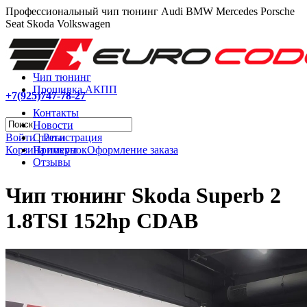
Профессиональный чип тюнинг Audi BMW Mercedes Porsche
Seat Skoda Volkswagen
Чип тюнинг
Прошивка АКПП
+7(925)747-78-27
Контакты
Новости
Войти
|
Регистрация
Статьи
Корзина покупок
Оформление заказа
Примеры
Отзывы
Чип тюнинг Skoda Superb 2
1.8TSI 152hp CDAB