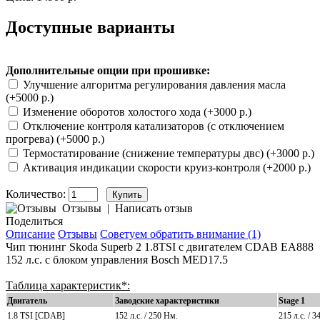
Доступные варианты
Дополнительные опции при прошивке:
Улучшение алгоритма регулирования давления масла
(+5000 р.)
Изменение оборотов холостого хода (+3000 р.)
Отключение контроля катализаторов (с отключением
прогрева) (+5000 р.)
Термостатирование (снижение температуры двс) (+3000 р.)
Активация индикации скорости круиз-контроля (+2000 р.)
Количество:
Отзывы
|
Написать отзыв
Поделиться
Описание
Отзывы
Советуем обратить внимание (1)
Чип тюнинг Skoda Superb 2
1.8TSI
с двигателем
CDAB EA888
152 л.с. с блоком управления Bosch MED17.5
Таблица характеристик*:
Двигатель
Заводские характеристики
Stage 1
1.8 TSI [CDAB]
152 л.с. / 250 Нм.
215 л.с. / 