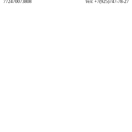
772470073808
тел: +7(925)747-78-27