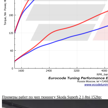
Примеры работ по чип тюнингу Skoda Superb 2 1,8tsi 152hp: