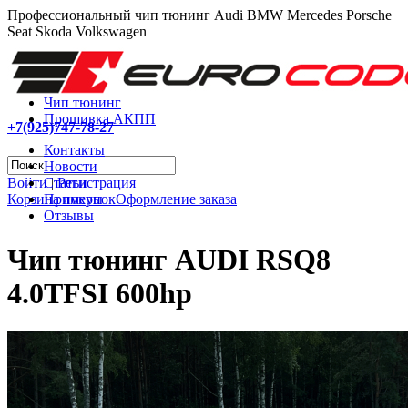
Профессиональный чип тюнинг Audi BMW Mercedes Porsche
Seat Skoda Volkswagen
Чип тюнинг
Прошивка АКПП
+7(925)747-78-27
Контакты
Новости
Войти
|
Регистрация
Статьи
Корзина покупок
Оформление заказа
Примеры
Отзывы
Чип тюнинг AUDI RSQ8
4.0TFSI 600hp