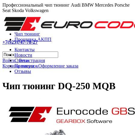
Профессиональный чип тюнинг Audi BMW Mercedes Porsche
Seat Skoda Volkswagen
Чип тюнинг
Прошивка АКПП
+7(925)747-78-27
Контакты
Новости
Войти
|
Регистрация
Статьи
Корзина покупок
Оформление заказа
Примеры
Отзывы
Чип тюнинг DQ-250 MQB