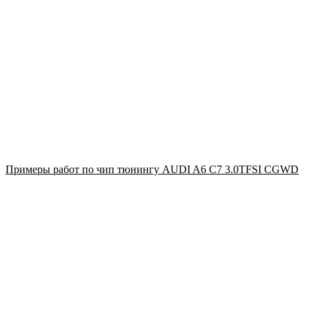
Примеры работ по чип тюнингу AUDI A6 C7 3.0TFSI CGWD