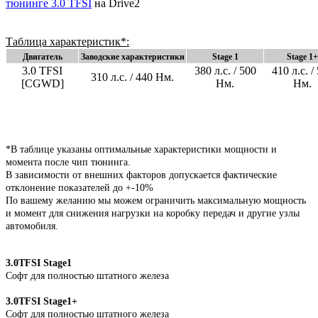
тюнинге 3.0 TFSI
на Drive2
Таблица характеристик*:
Двигатель
Заводские характеристики
Stage 1
Stage 1+
3.0 TFSI
380 л.с. / 500
410 л.с. /
310 л.с. / 440 Нм.
[CGWD]
Нм.
Нм.
*В таблице указаны оптимальные характеристики мощности и
момента после чип тюнинга.
В зависимости от внешних факторов допускается фактические
отклонение показателей до +-10%
По вашему желанию мы можем ограничить максимальную мощность
и момент для снижения нагрузки на коробку передач и другие узлы
автомобиля.
3.0TFSI Stage1
Софт для полностью штатного железа
3.0TFSI Stage1+
Софт для полностью штатного железа