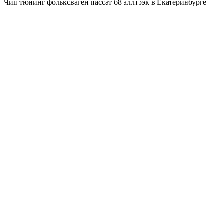
Чип тюнинг фольксваген пассат б8 аллтрэк в Екатеринбурге