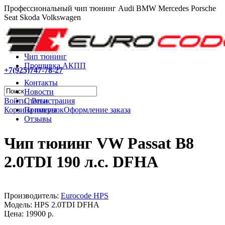
Профессиональный чип тюнинг Audi BMW Mercedes Porsche
Seat Skoda Volkswagen
Чип тюнинг
Прошивка АКПП
+7(925)747-78-27
Контакты
Новости
Войти
|
Регистрация
Статьи
Корзина покупок
Оформление заказа
Примеры
Отзывы
Чип тюнинг VW Passat B8
2.0TDI 190 л.с. DFHA
Производитель:
Eurocode HPS
Модель:
HPS 2.0TDI DFHA
Цена: 19900 р.