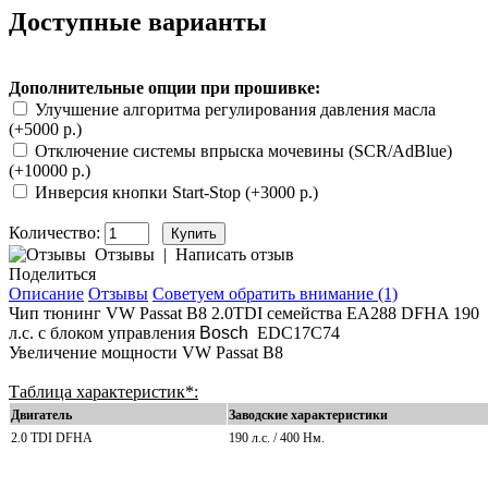
Доступные варианты
Дополнительные опции при прошивке:
Улучшение алгоритма регулирования давления масла
(+5000 р.)
Отключение системы впрыска мочевины (SCR/AdBlue)
(+10000 р.)
Инверсия кнопки Start-Stop (+3000 р.)
Количество:
Отзывы
|
Написать отзыв
Поделиться
Описание
Отзывы
Советуем обратить внимание (1)
Чип тюнинг VW Passat B8 2.0TDI семейства EA288 DFHA 190
л.с. с блоком управления
Bosch
EDC17C74
Увеличение мощности VW Passat B8
Таблица характеристик*:
Двигатель
Заводские характеристики
2.0 TDI DFHA
190 л.с. / 400 Нм.