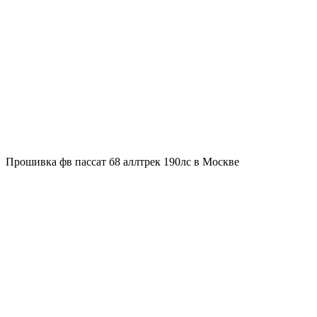
Прошивка фв пассат б8 аллтрек 190лс в Москве