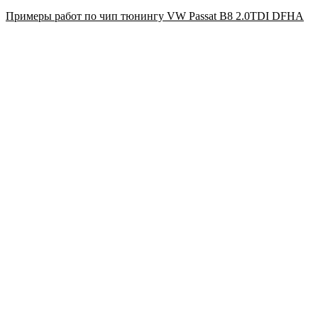
Примеры работ по чип тюнингу VW Passat B8 2.0TDI DFHA