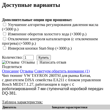
Доступные варианты
Дополнительные опции при прошивке:
Улучшение алгоритма регулирования давления масла
(+5000 р.)
Изменение оборотов холостого хода (+3000 р.)
Отключение контроля катализаторов (с отключением
прогрева) (+5000 р.)
Инверсия кнопки Start-Stop (+3000 р.)
Количество:
Отзывы
|
Написать отзыв
Поделиться
Описание
Отзывы
Советуем обратить внимание (1)
Чип тюнинг VW TAYRON 280TSI для рынка Китая
,
с
двигателем
DJSA
семейства EA211 с блоком управления
Bosch MED17.1.27, работающим в паре с
с
роботизированной 7-ми ступенчатой коробкой передач
DQ-381.
Таблица характеристик:
Двигатель
Заводские характеристики