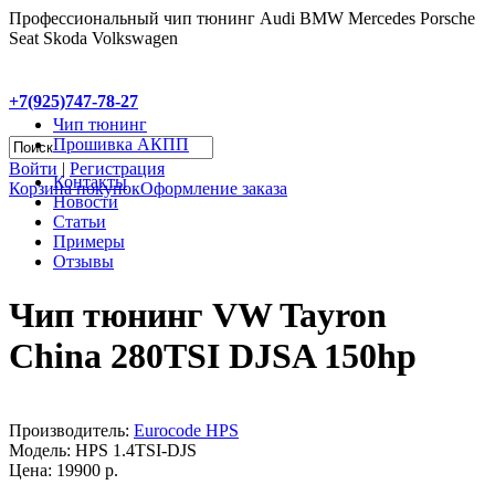
Профессиональный чип тюнинг Audi BMW Mercedes Porsche
Seat Skoda Volkswagen
+7(925)747-78-27
Чип тюнинг
Прошивка АКПП
Войти
|
Регистрация
Контакты
Корзина покупок
Оформление заказа
Новости
Статьи
Примеры
Отзывы
Чип тюнинг VW Tayron
China 280TSI DJSA 150hp
Производитель:
Eurocode HPS
Модель:
HPS 1.4TSI-DJS
Цена: 19900 р.