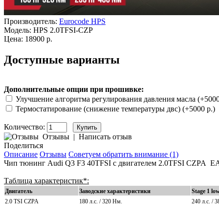
Производитель:
Eurocode HPS
Модель:
HPS 2.0TFSI-CZP
Цена: 18900 р.
Доступные варианты
Дополнительные опции при прошивке:
Улучшение алгоритма регулирования давления масла (+5000
Термостатирование (снижение температуры двс) (+5000 р.)
Количество:
Отзывы
|
Написать отзыв
Поделиться
Описание
Отзывы
Советуем обратить внимание (1)
Чип тюнинг Audi Q3 F3 40TFSI с двигателем 2.0TFSI
CZPA
EA
Таблица характеристик*:
Двигатель
Заводские характеристики
Stage 1 lo
2.0 TSI CZPA
180 л.с. / 320 Нм.
240 л.с. / 