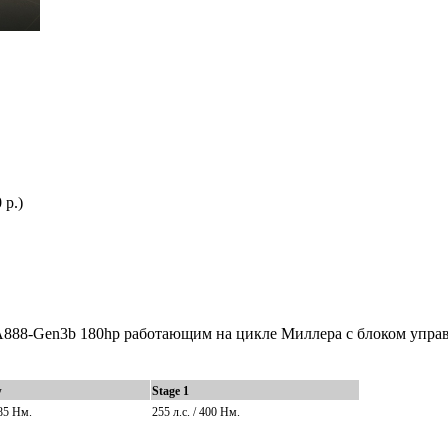
 р.)
888-Gen3b 180hp работающим на цикле Миллера с блоком упра
w
Stage 1
385
Нм.
255 л.с. / 400
Нм.