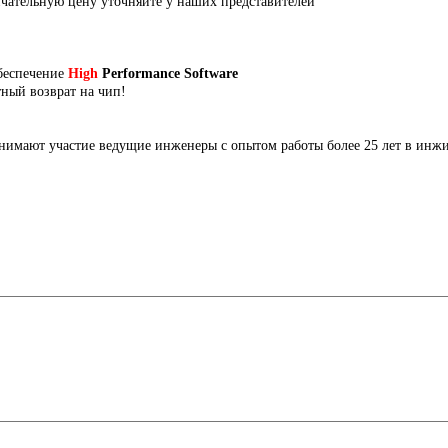
чательную цену уточняйте у наших представителей
беспечение
High
Performance Software
тный возврат на чип!
имают участие ведущие инженеры с опытом работы более 25 лет в инжи