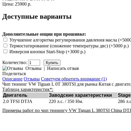
Цена: 25900 р.
Доступные варианты
Дополнительные опции при прошивке:
Улучшение алгоритма регулирования давления масла (+5000
Термостатирование (снижение температуры двс) (+5000 р.)
Инверсия кнопки Start-Stop (+3000 р.)
Количество:
Отзывы
|
Написать отзыв
Поделиться
Описание
Отзывы
Советуем обратить внимание (1)
Чип тюнинг VW Tiguan L 0T 380TSI для рынка Китая с двигат
Таблица характеристик*:
Двигатель
Заводские характеристики
Stage
2.0 TFSI DTJA
220 л.с. / 350 Нм.
286 л.
Примеры работ по чип тюнингу VW Tiguan L 380TSI China DT