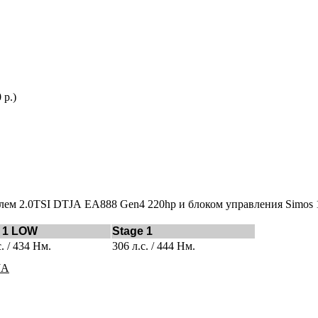
 р.)
елем 2.0TSI DTJA
EA888 Gen4 220hp и блоком управления Simos 
 1 LOW
Stage 1
с. / 434 Нм.
306 л.с. / 444 Нм.
JA