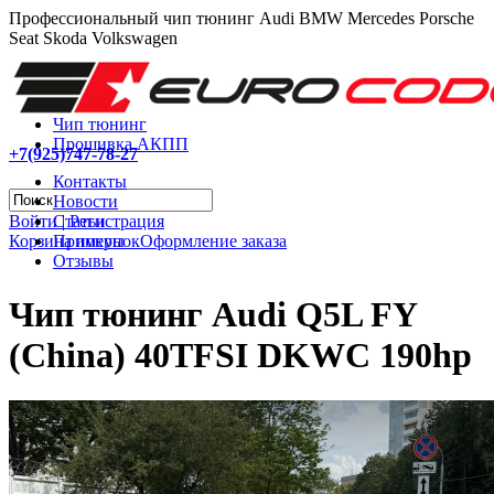
Профессиональный чип тюнинг Audi BMW Mercedes Porsche
Seat Skoda Volkswagen
Чип тюнинг
Прошивка АКПП
+7(925)747-78-27
Контакты
Новости
Войти
|
Регистрация
Статьи
Корзина покупок
Оформление заказа
Примеры
Отзывы
Чип тюнинг Audi Q5L FY
(China) 40TFSI DKWC 190hp