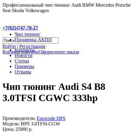
Профессиональный чип тюнинг Audi BMW Mercedes Porsche
Seat Skoda Volkswagen
+7(925)747-78-27
Чип тюнинг
Прошивка АКПП
Войти
|
Регистрация
Контакты
Корзина покупок
Оформление заказа
Новости
Статьи
Примеры
Отзывы
Чип тюнинг Audi S4 B8
3.0TFSI CGWC 333hp
Производитель:
Eurocode HPS
Модель:
HPS 3.0TFSI-CGW
Цена: 25900 р.