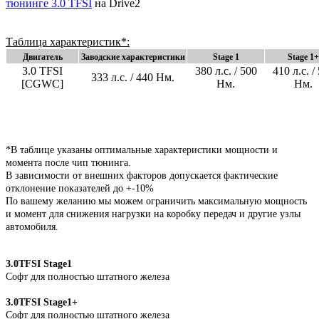
тюнинге 3.0 TFSI
на Drive2
Таблица характеристик*:
Двигатель
Заводские характеристики
Stage 1
Stage 1+
3.0 TFSI
380 л.с. / 500
410 л.с. /
333 л.с. / 440 Нм.
[CGWC]
Нм.
Нм.
*В таблице указаны оптимальные характеристики мощности и
момента после чип тюнинга.
В зависимости от внешних факторов допускается фактические
отклонение показателей до +-10%
По вашему желанию мы можем ограничить максимальную мощность
и момент для снижения нагрузки на коробку передач и другие узлы
автомобиля.
3.0TFSI Stage1
Софт для полностью штатного железа
3.0TFSI Stage1+
Софт для полностью штатного железа