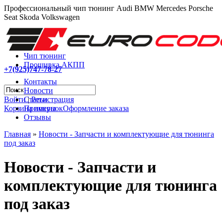
Профессиональный чип тюнинг Audi BMW Mercedes Porsche
Seat Skoda Volkswagen
Чип тюнинг
Прошивка АКПП
+7(925)747-78-27
Контакты
Новости
Войти
|
Регистрация
Статьи
Корзина покупок
Оформление заказа
Примеры
Отзывы
Главная
»
Новости - Запчасти и комплектующие для тюнинга
под заказ
Новости - Запчасти и
комплектующие для тюнинга
под заказ