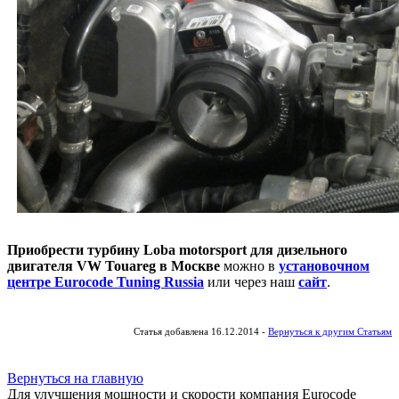
Приобрести турбину Loba motorsport для дизельного
двигателя VW Touareg в Москве
можно в
установочном
центре Eurocode Tuning Russia
или через наш
сайт
.
Статья добавлена 16.12.2014 -
Вернуться к другим Статьям
Вернуться на главную
Для улучшения мощности и скорости
компания Eurocode