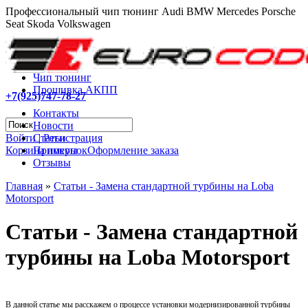
Профессиональный чип тюнинг Audi BMW Mercedes Porsche
Seat Skoda Volkswagen
Чип тюнинг
Прошивка АКПП
+7(925)747-78-27
Контакты
Новости
Войти
|
Регистрация
Статьи
Корзина покупок
Оформление заказа
Примеры
Отзывы
Главная
»
Статьи - Замена стандартной турбины на Loba
Motorsport
Статьи - Замена стандартной
турбины на Loba Motorsport
В данной статье мы расскажем о процессе установки модернизированной турбины