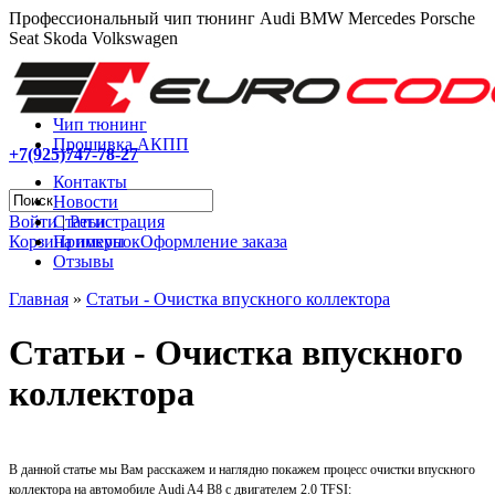
Профессиональный чип тюнинг Audi BMW Mercedes Porsche
Seat Skoda Volkswagen
Чип тюнинг
Прошивка АКПП
+7(925)747-78-27
Контакты
Новости
Войти
|
Регистрация
Статьи
Корзина покупок
Оформление заказа
Примеры
Отзывы
Главная
»
Статьи - Очистка впускного коллектора
Статьи - Очистка впускного
коллектора
В данной статье мы Вам расскажем и наглядно покажем процесс очистки впускного
коллектора на автомобиле Audi A4 B8 с двигателем 2.0 TFSI: