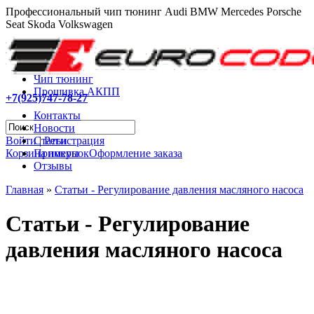
Профессиональный чип тюнинг Audi BMW Mercedes Porsche
Seat Skoda Volkswagen
Чип тюнинг
Прошивка АКПП
+7(925)747-78-27
Контакты
Новости
Войти
|
Регистрация
Статьи
Корзина покупок
Оформление заказа
Примеры
Отзывы
Главная
»
Статьи - Регулирование давления масляного насоса
Статьи - Регулирование
давления масляного насоса