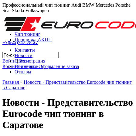
Профессиональный чип тюнинг Audi BMW Mercedes Porsche
Seat Skoda Volkswagen
Чип тюнинг
Прошивка АКПП
+7(925)747-78-27
Контакты
Новости
Войти
|
Регистрация
Статьи
Корзина покупок
Оформление заказа
Примеры
Отзывы
Главная
»
Новости - Представительство Eurocode чип тюнинг
в Cаратове
Новости - Представительство
Eurocode чип тюнинг в
Cаратове