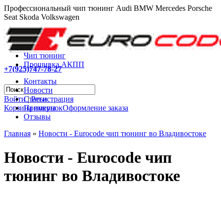
Профессиональный чип тюнинг Audi BMW Mercedes Porsche
Seat Skoda Volkswagen
Чип тюнинг
Прошивка АКПП
+7(925)747-78-27
Контакты
Новости
Войти
|
Регистрация
Статьи
Корзина покупок
Оформление заказа
Примеры
Отзывы
Главная
»
Новости - Eurocode чип тюнинг во Владивостоке
Новости - Eurocode чип
тюнинг во Владивостоке