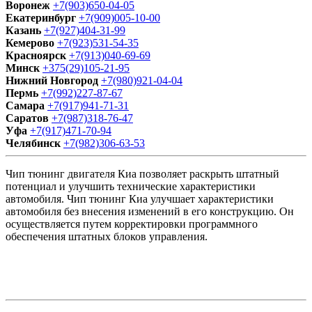
Воронеж
+7(903)650-04-05
Екатеринбург
+7(909)005-10-00
Казань
+7(927)404-31-99
Кемерово
+7(923)531-54-35
Красноярск
+7(913)040-69-69
Минск
+375(29)105-21-95
Нижний Новгород
+7(980)921-04-04
Пермь
+7(992)227-87-67
Самара
+7(917)941-71-31
Саратов
+7(987)318-76-47
Уфа
+7(917)471-70-94
Челябинск
+7(982)306-63-53
Чип тюнинг двигателя Киа позволяет раскрыть штатный
потенциал и улучшить технические характеристики
автомобиля. Чип тюнинг Киа улучшает характеристики
автомобиля без внесения изменений в его конструкцию. Он
осуществляется путем корректировки программного
обеспечения штатных блоков управления.