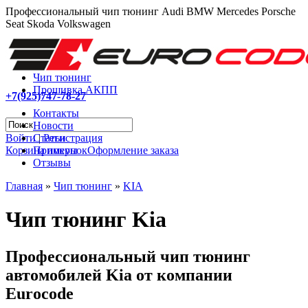
Профессиональный чип тюнинг Audi BMW Mercedes Porsche
Seat Skoda Volkswagen
Чип тюнинг
Прошивка АКПП
+7(925)747-78-27
Контакты
Новости
Войти
|
Регистрация
Статьи
Корзина покупок
Оформление заказа
Примеры
Отзывы
Главная
»
Чип тюнинг
»
KIA
Чип тюнинг Kia
Профессиональный чип тюнинг
автомобилей Kia от компании
Eurocode