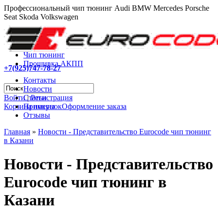
Профессиональный чип тюнинг Audi BMW Mercedes Porsche
Seat Skoda Volkswagen
Чип тюнинг
Прошивка АКПП
+7(925)747-78-27
Контакты
Новости
Войти
|
Регистрация
Статьи
Корзина покупок
Оформление заказа
Примеры
Отзывы
Главная
»
Новости - Представительство Eurocode чип тюнинг
в Казани
Новости - Представительство
Eurocode чип тюнинг в
Казани