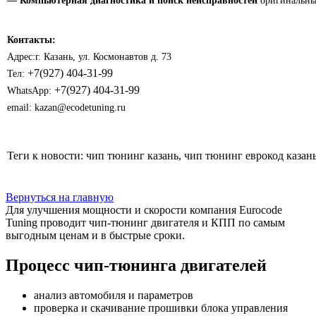
— Компьютерная диагностика и поиск неисправностей
оригинальны
Контакты:
Адрес:
г. Казань, ул.
Космонавтов д.
73
+7(927) 404-31-99
Тел:
+7(927) 404-31-99
WhatsApp:
email: kazan@ecodetuning.ru
Теги к новости: чип тюнинг казань, чип тюнинг еврокод казань
Вернуться на главную
Для улучшения мощности и скорости
компания Eurocode
Tuning проводит чип-тюнинг двигателя и КПП по самым
выгодным ценам и в быстрые сроки.
Процесс чип-тюнинга двигателей
анализ автомобиля и параметров
проверка и скачивание прошивки блока управления