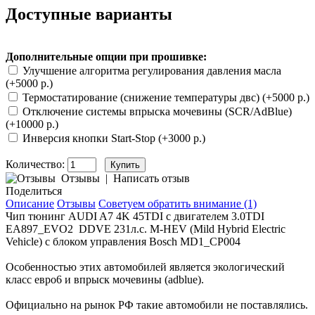
Доступные варианты
Дополнительные опции при прошивке:
Улучшение алгоритма регулирования давления масла
(+5000 р.)
Термостатирование (снижение температуры двс) (+5000 р.)
Отключение системы впрыска мочевины (SCR/AdBlue)
(+10000 р.)
Инверсия кнопки Start-Stop (+3000 р.)
Количество:
Отзывы
|
Написать отзыв
Поделиться
Описание
Отзывы
Советуем обратить внимание (1)
Чип тюнинг AUDI A7 4K 45TDI с двигателем
3.0TDI
EA897_EVO2 DDVE 231л.с. M-HEV (Mild Hybrid Electric
Vehicle) с блоком управления Bosch MD1_CP004
Особенностью этих автомобилей является экологический
класс евро6 и впрыск мочевины (adblue).
Официально на рынок РФ такие автомобили не поставлялись.