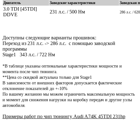
Двигатель
Заводские характеристики
Заводская 
3.0 TDI [45TDI]
231 л.с. / 500 Нм
286 л.с. / 
DDVE
Доступны следующие варианты прошивок:
Переход из 231 л.с. -> 286 л.с. с помощью заводской
программы
Stage1 343 л.с. / 722 Нм
*В таблице указаны оптимальные характеристики мощности и
момента после чип тюнинга.
**Цена со скидкой актуальна только для Stage1
В зависимости от внешних факторов допускается фактические
отклонение показателей до +-10%
По вашему желанию мы можем ограничить максимальную мощность
и момент для снижения нагрузки на коробку передач и другие узлы
автомобиля.
Примеры работ по чип тюнингу Audi A74K 45TDI 231hp