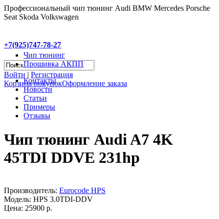
Профессиональный чип тюнинг Audi BMW Mercedes Porsche
Seat Skoda Volkswagen
+7(925)747-78-27
Чип тюнинг
Прошивка АКПП
Войти
|
Регистрация
Контакты
Корзина покупок
Оформление заказа
Новости
Статьи
Примеры
Отзывы
Чип тюнинг Audi A7 4K
45TDI DDVE 231hp
Производитель:
Eurocode HPS
Модель:
HPS 3.0TDI-DDV
Цена: 25900 р.