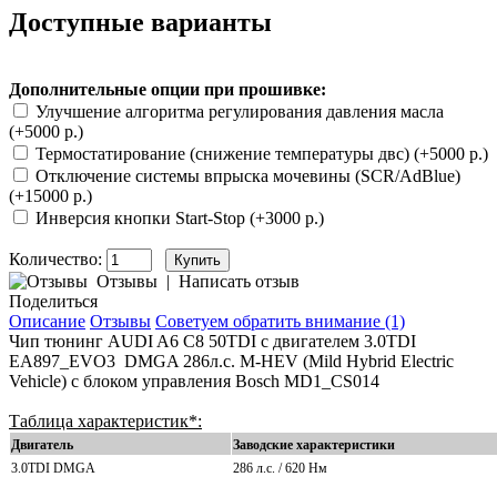
Доступные варианты
Дополнительные опции при прошивке:
Улучшение алгоритма регулирования давления масла
(+5000 р.)
Термостатирование (снижение температуры двс) (+5000 р.)
Отключение системы впрыска мочевины (SCR/AdBlue)
(+15000 р.)
Инверсия кнопки Start-Stop (+3000 р.)
Количество:
Отзывы
|
Написать отзыв
Поделиться
Описание
Отзывы
Советуем обратить внимание (1)
Чип тюнинг AUDI A6 C8 50TDI с двигателем
3.0TDI
EA897_EVO3 DMGA 286л.с. M-HEV (Mild Hybrid Electric
Vehicle) с блоком управления Bosch MD1_CS014
Таблица характеристик*:
Двигатель
Заводские характеристики
3.0TDI DMGA
286 л.с. / 620 Нм