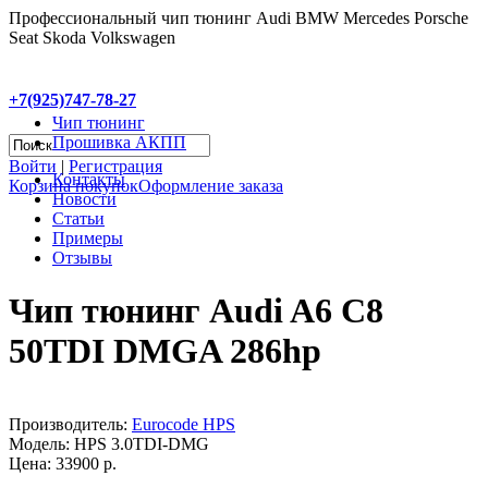
Профессиональный чип тюнинг Audi BMW Mercedes Porsche
Seat Skoda Volkswagen
+7(925)747-78-27
Чип тюнинг
Прошивка АКПП
Войти
|
Регистрация
Контакты
Корзина покупок
Оформление заказа
Новости
Статьи
Примеры
Отзывы
Чип тюнинг Audi A6 C8
50TDI DMGA 286hp
Производитель:
Eurocode HPS
Модель:
HPS 3.0TDI-DMG
Цена: 33900 р.