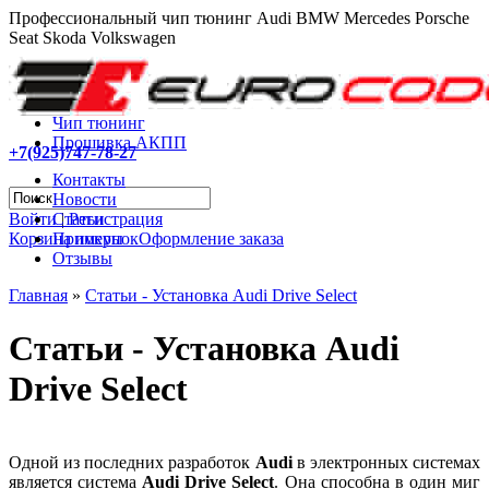
Профессиональный чип тюнинг Audi BMW Mercedes Porsche
Seat Skoda Volkswagen
Чип тюнинг
Прошивка АКПП
+7(925)747-78-27
Контакты
Новости
Войти
|
Регистрация
Статьи
Корзина покупок
Оформление заказа
Примеры
Отзывы
Главная
»
Статьи - Установка Audi Drive Select
Статьи - Установка Audi
Drive Select
Одной из последних разработок
Audi
в электронных системах
является система
Audi Drive Select
. Она способна в один миг