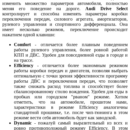
изменить множество параметров автомобиля, полностью
меняя его поведение на дороге.
Audi Drive Select
контролирует и способна изменять параметры коробки
переключения передач, силового агрегата, амортизаторов,
рулевого управления и спортивного дифференциала. Она
имеет несколько режимов, переключение происходит
нажатием одной клавиши:
Comfort
- отличается более плавным поведением
работы рулевого управления, более ровной работой
КПП и ДВС. Удобен для повседневной езды в городе и
на трассе.
Efficiency
- отличается более экономным режимом
работы коробки передач и двигателя, позволяя выбрать
оптимальную с точки зрения эффективности программу
работы ДВС и переключения передач, что позволяет
также снижать расход топлива и способствует более
сбалансированному стилю вождения. Удобен для езды в
пробках или городском "рваном" режиме. Хотим
отметить, что на автомобиле, прошитом нами,
характеристики в режиме Efficiency аналогичны
стандартной прошивке, т.е. после чип-тюнинга в этом
режиме вести себя автомобиль будет как заводской.
Dynamic
- пожалуй самый выразительный из всех и
ровно противоположный режиму Efficiency. В этом